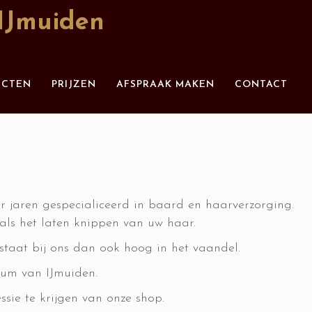
IJmuiden
UCTEN
PRIJZEN
AFSPRAAK MAKEN
CONTACT
d
r jaren gespecialiceerd in baard en haarverzorging.
als het laten knippen van uw haar.
 staat bij ons dan ook hoog in het vaandel.
rum van IJmuiden.
ie te krijgen van onze shop.