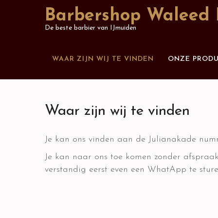
Skip
Barbershop Waleed 
to
De beste barbier van IJmuiden
content
WAAR ZIJN WIJ TE VINDEN
ONZE PROD
Waar zijn wij te vinden
Je kan ons vinden aan de Julianakade numm
Je kan naar ons toe komen zonder afspraak
verstandig eerst even een WhatApp te sturen